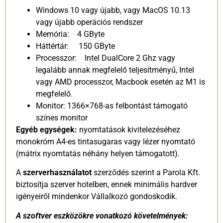
Windows 10 vagy újabb, vagy MacOS 10.13
vagy újabb operációs rendszer
Memória: 4 GByte
Háttértár: 150 GByte
Processzor: Intel DualCore 2 Ghz vagy
legalább annak megfelelő teljesítményű, Intel
vagy AMD processzor, Macbook esetén az M1 is
megfelelő.
Monitor: 1366×768-as felbontást támogató
színes monitor
Egyéb egységek:
nyomtatások kivitelezéséhez
monokróm A4-es tintasugaras vagy lézer nyomtató
(mátrix nyomtatás néhány helyen támogatott).
A
szerverhasználatot
szerződés szerint a Parola Kft.
biztosítja szerver hotelben, ennek minimális hardver
igényeiről mindenkor Vállalkozó gondoskodik.
A szoftver eszközökre vonatkozó követelmények: