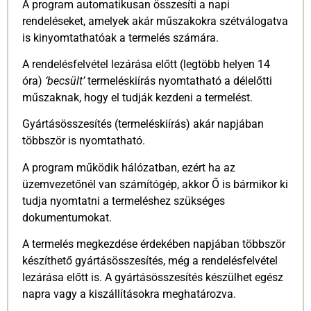
A program automatikusan összesíti a napi
rendeléseket, amelyek akár műszakokra szétválogatva
is kinyomtathatóak a termelés számára.
A rendelésfelvétel lezárása előtt (legtöbb helyen 14
óra)
‘becsült’
termeléskiírás nyomtatható a délelőtti
műszaknak, hogy el tudják kezdeni a termelést.
Gyártásösszesítés (termeléskiírás) akár napjában
többször is nyomtatható.
A program működik hálózatban, ezért ha az
üzemvezetőnél van számítógép, akkor Ő is bármikor ki
tudja nyomtatni a termeléshez szükséges
dokumentumokat.
A termelés megkezdése érdekében napjában többször
készíthető gyártásösszesítés, még a rendelésfelvétel
lezárása előtt is. A gyártásösszesítés készülhet egész
napra vagy a kiszállításokra meghatározva.